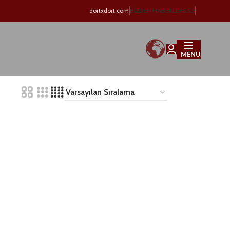
dortxdort.com
BIZDEN HABERLER
S.S.S
MENU