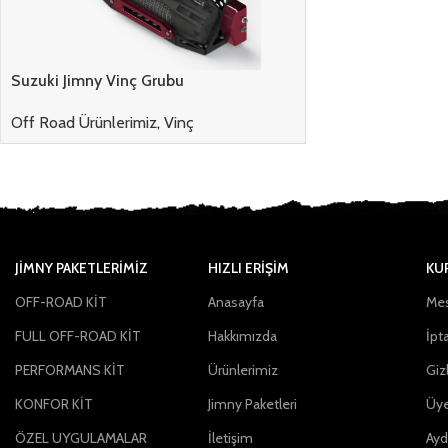
Suzuki Jimny Vinç Grubu
Off Road Ürünlerimiz
,
Vinç
Login to see prices
JIMNY PAKETLERIMIZ
HIZLI ERİŞİM
KU
OFF-ROAD KİT
Anasayfa
Mes
FULL OFF-ROAD KİT
Hakkımızda
İpta
PERFORMANS KİT
Ürünlerimiz
Gizl
KONFOR KİT
Jimny Paketleri
Üye
ÖZEL UYGULAMALAR
İletişim
Ayd