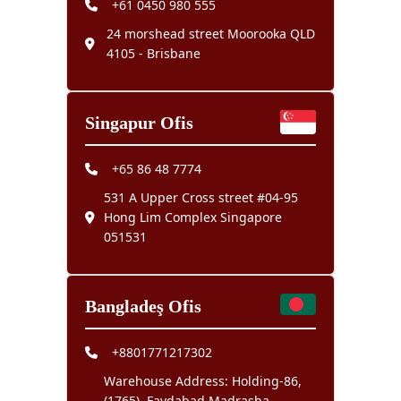
+61 0450 980 555
24 morshead street Moorooka QLD
4105 - Brisbane
Singapur Ofis
+65 86 48 7774
531 A Upper Cross street #04-95
Hong Lim Complex Singapore
051531
Bangladeş Ofis
+8801771217302
Warehouse Address: Holding-86,
(1765), Faydabad Madrasha,