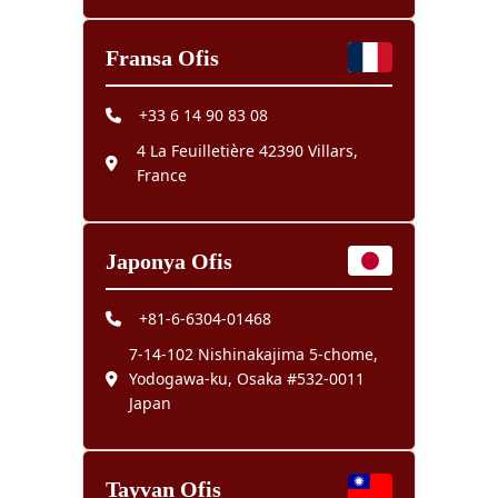
Fransa Ofis
+33 6 14 90 83 08
4 La Feuilletière 42390 Villars,
France
Japonya Ofis
+81-6-6304-01468
7-14-102 Nishinakajima 5-chome,
Yodogawa-ku, Osaka #532-0011
Japan
Tayvan Ofis