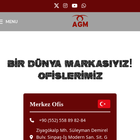
MENU
BİR DÜNYA MARKASIYIZ!
OFİSLERİMİZ
Merkez Ofis
+90 (552) 558 89 82-84
Ziyagökalp Mh. Süleyman Demirel
Bulv. Sinpaş-İş Modern San. Sit. G