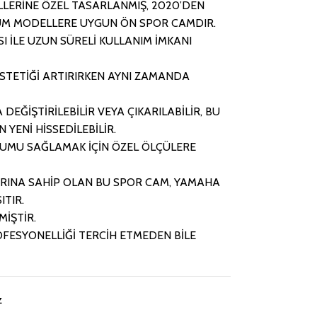
LERİNE ÖZEL TASARLANMIŞ, 2020’DEN
ÜM MODELLERE UYGUN ÖN SPOR CAMDIR.
I İLE UZUN SÜRELİ KULLANIM İMKANI
ESTETİĞİ ARTIRIRKEN AYNI ZAMANDA
DEĞİŞTİRİLEBİLİR VEYA ÇIKARILABİLİR, BU
YENİ HİSSEDİLEBİLİR.
UMU SAĞLAMAK İÇİN ÖZEL ÖLÇÜLERE
INA SAHİP OLAN BU SPOR CAM, YAMAHA
ITIR.
İŞTİR.
OFESYONELLİĞİ TERCİH ETMEDEN BİLE
z