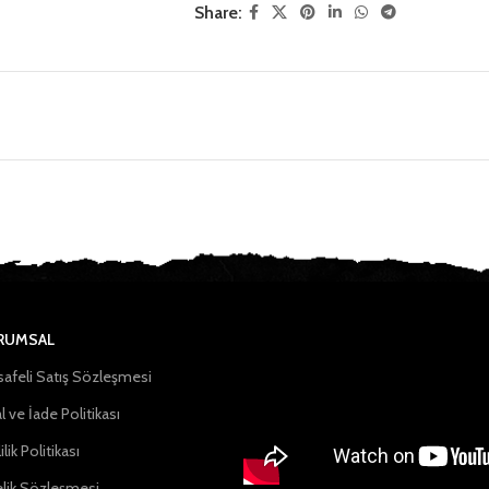
Share:
RUMSAL
afeli Satış Sözleşmesi
l ve İade Politikası
ilik Politikası
lik Sözleşmesi