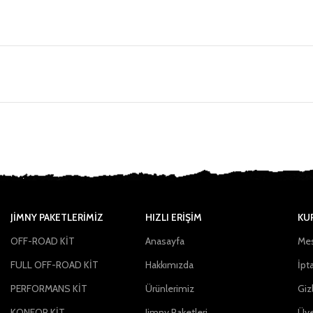
JIMNY PAKETLERIMIZ
HIZLI ERİŞİM
KU
OFF-ROAD KİT
Anasayfa
Mes
FULL OFF-ROAD KİT
Hakkımızda
İpta
PERFORMANS KİT
Ürünlerimiz
Gizl
KONFOR KİT
Jimny Paketleri
Üye