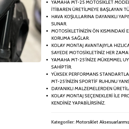
YAMAHA MT-25 MOTOSİKLET MODEL
İTİBAREN ÜRETİLMEYE BAŞLAYAN T
HAVA KOŞULLARINA DAYANIKLI YAPIS
SUNAR.
MOTOSİKLETİNİZİN ÖN KISMINDAKİ 
KORUMA SAĞLAR.
KOLAY MONTAJ AVANTAJIYLA HIZLICA 
SAYEDE MOTOSİKLETİNİZ HER ZAMAN 
YAMAHA MT-25’İNİZE MÜKEMMEL UY
SAHİPTİR.
YÜKSEK PERFORMANS STANDARTLAR
MT-25’İNİZİN SPORTİF RUHUNU YANS
DAYANIKLI MALZEMELERDEN ÜRETİLM
KOLAY MONTAJ SEÇENEKLERİ İLE PR
KENDİNİZ YAPABİLİRSİNİZ.
Kategoriler:
Motorsiklet Aksesuarlarımı