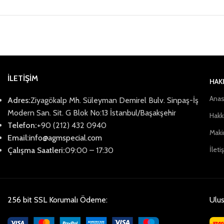
İLETİŞİM
HAK
Anas
Adres:
Ziyagökalp Mh. Süleyman Demirel Bulv. Sinpaş-İş
Modern San. Sit. G Blok No:13 İstanbul/Başakşehir
Hakk
Telefon:
+90 (212) 432 0940
Maki
Email:
info@agmspecial.com
İleti
Çalışma Saatleri:
09:00 – 17:30
256 bit SSL Korumalı Ödeme:
Ulus