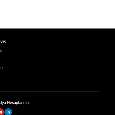
RVİS
is
og
dya Hesaplarımız: