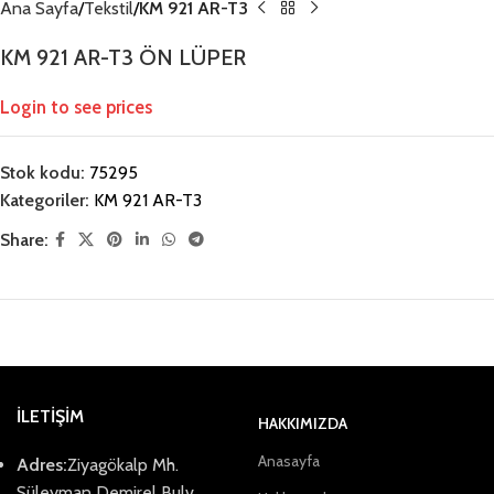
Ana Sayfa
Tekstil
KM 921 AR-T3
KM 921 AR-T3 ÖN LÜPER
Login to see prices
Stok kodu:
75295
Kategoriler:
KM 921 AR-T3
Share:
İLETİŞİM
HAKKIMIZDA
Anasayfa
Adres:
Ziyagökalp Mh.
Süleyman Demirel Bulv.