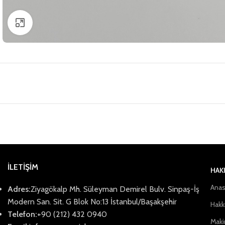
Click to enlarge
İLETİŞİM
HAK
Anas
Adres:
Ziyagökalp Mh. Süleyman Demirel Bulv. Sinpaş-İş
Modern San. Sit. G Blok No:13 İstanbul/Başakşehir
Hakk
Telefon:
+90 (212) 432 0940
Maki