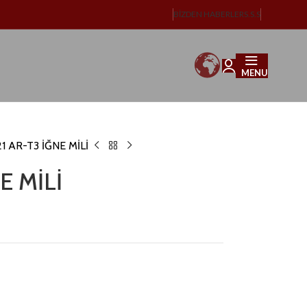
BIZDEN HABERLER
S.S.S
MENU
1 AR-T3 İĞNE MİLİ
E MİLİ