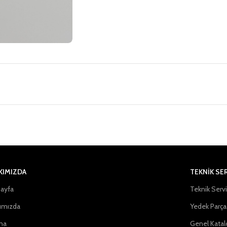
KIMIZDA
TEKNİK SE
ayfa
Teknik Serv
ımızda
Yedek Parça
na
Genel Katal