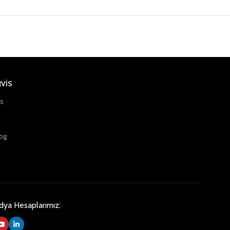
RVİS
is
og
dya Hesaplarımız: