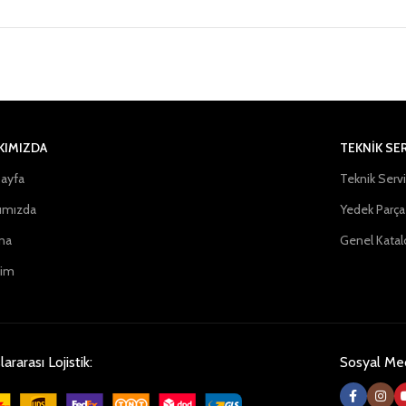
KIMIZDA
TEKNİK SE
ayfa
Teknik Serv
ımızda
Yedek Parça
na
Genel Katal
şim
lararası Lojistik:
Sosyal Me