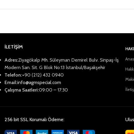
İLETİŞİM
HAK
Anas
Adres:
Ziyagökalp Mh. Süleyman Demirel Bulv. Sinpaş-İş
Modern San. Sit. G Blok No:13 İstanbul/Başakşehir
Hakk
Telefon:
+90 (212) 432 0940
Maki
Email:
info@agmspecial.com
İleti
Çalışma Saatleri:
09:00 – 17:30
256 bit SSL Korumalı Ödeme:
Ulus