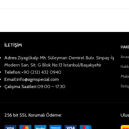
İLETİŞİM
HAK
Anas
Adres:
Ziyagökalp Mh. Süleyman Demirel Bulv. Sinpaş-İş
Modern San. Sit. G Blok No:13 İstanbul/Başakşehir
Hakk
Telefon:
+90 (212) 432 0940
Maki
Email:
info@agmspecial.com
İleti
Çalışma Saatleri:
09:00 – 17:30
256 bit SSL Korumalı Ödeme:
Ulus