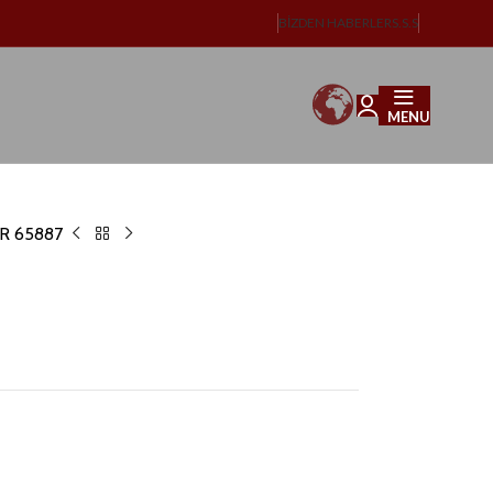
BIZDEN HABERLER
S.S.S
MENU
AR 65887