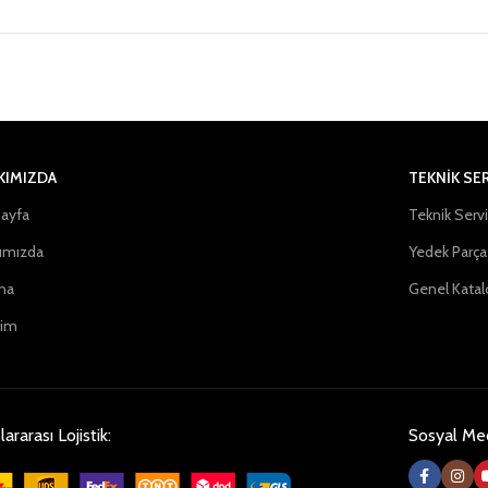
KIMIZDA
TEKNİK SE
ayfa
Teknik Serv
ımızda
Yedek Parça
na
Genel Katal
şim
lararası Lojistik:
Sosyal Me