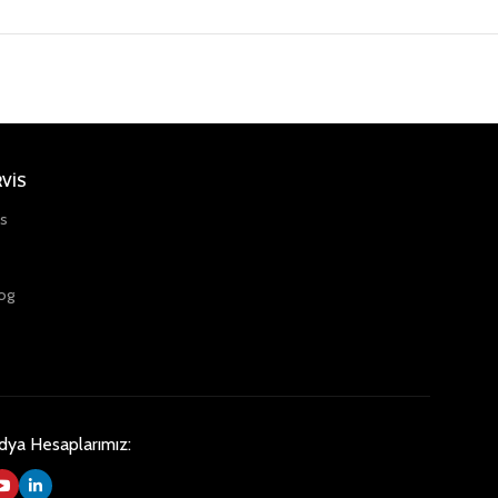
RVİS
is
og
dya Hesaplarımız: