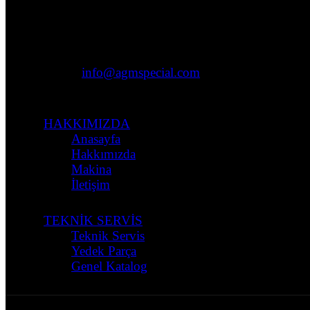
Adres:
Ziyagökalp Mh. Süleyman Demirel Bulv.
Sinpaş-İş Modern San. Sit. G Blok No:13
İstanbul/Başakşehir
Telefon:
+90 (212) 432 0940
Email:
info@agmspecial.com
Çalışma Saatleri:
09:00 – 17:30
HAKKIMIZDA
Anasayfa
Hakkımızda
Makina
İletişim
TEKNİK SERVİS
Teknik Servis
Yedek Parça
Genel Katalog