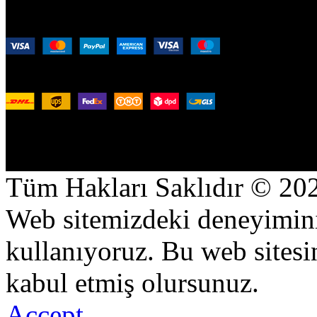
256 bit SSL Korumalı Ödeme:
Uluslararası Lojistik:
Sosyal Medya Hesaplarımız
Tüm Hakları Saklıdır © 20
Web sitemizdeki deneyiminiz
kullanıyoruz. Bu web sitesi
kabul etmiş olursunuz.
Accept