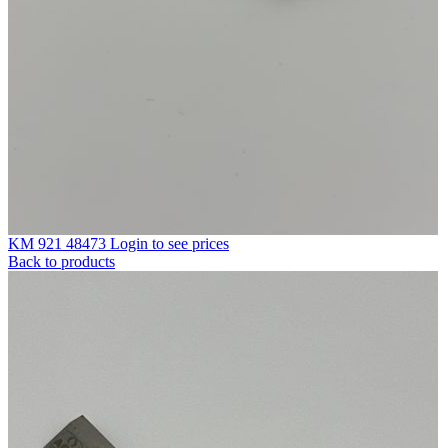
KM 921 48473
Login to see prices
Back to products