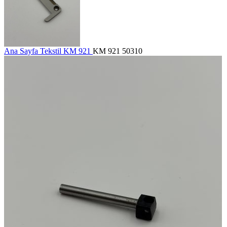
Ana Sayfa
Tekstil
KM 921
KM 921 50310