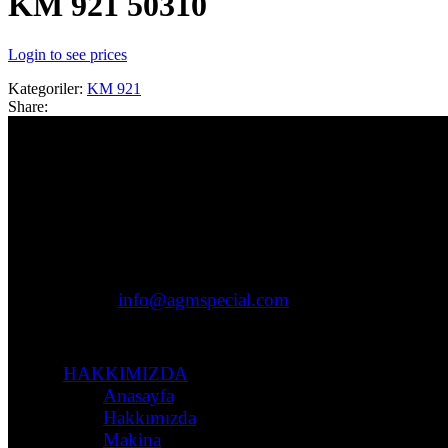
KM 921 50310
Login to see prices
Kategoriler:
KM 921
Share:
İLETİŞİM
Adres:
Ziyagökalp Mh. Süleyman Demirel Bulv.
Sinpaş-İş Modern San. Sit. G Blok No:13
İstanbul/Başakşehir
Telefon:
+90 (212) 432 0940
Email:
info@agmspecial.com
Çalışma Saatleri:
09:00 – 17:30
HAKKIMIZDA
Anasayfa
Hakkımızda
Makina