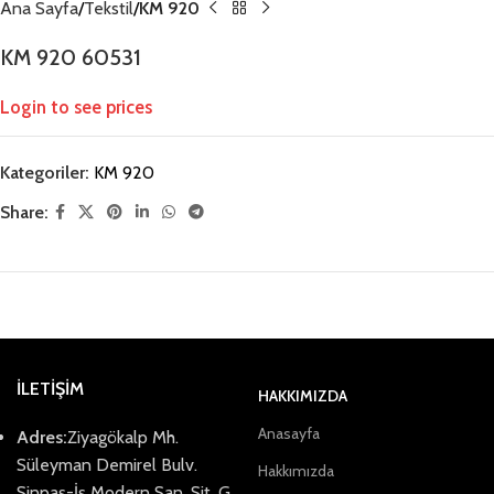
Ana Sayfa
Tekstil
KM 920
KM 920 60531
Login to see prices
Kategoriler:
KM 920
Share:
İLETİŞİM
HAKKIMIZDA
Anasayfa
Adres:
Ziyagökalp Mh.
Süleyman Demirel Bulv.
Hakkımızda
Sinpaş-İş Modern San. Sit. G