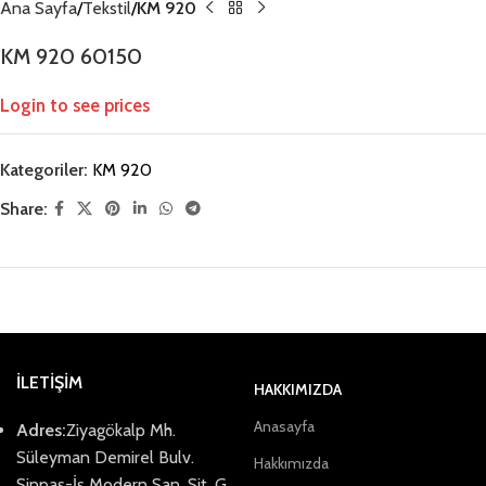
Ana Sayfa
Tekstil
KM 920
KM 920 60150
Login to see prices
Kategoriler:
KM 920
Share:
İLETİŞİM
HAKKIMIZDA
Anasayfa
Adres:
Ziyagökalp Mh.
Süleyman Demirel Bulv.
Hakkımızda
Sinpaş-İş Modern San. Sit. G