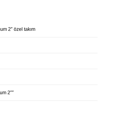
um 2″ özel takım
mum 2″″