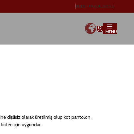
BIZDEN HABERLER
S.S.S
MENU
işlisiz olarak üretilmiş olup kot pantolon ,
icileri için uygundur.