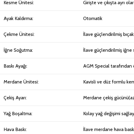
Kesme Ünitesi:
Girişte ve çıkışta ayrı ol
Ayak Kaldırma:
Otomatik
Çekme Ünitesi:
İlave güçlendirilmiş bıça
İğne Soğutma:
İlave güçlendirilmiş iğne
Baskı Ayağı:
AGM Special tarafından öz
Merdane Ünitesi:
Kavisli ve düz formlu kem
Çekiş Ayarı:
Merdane çekiş gücünü(az
Yağ Boşaltma:
Kolay yağ değişimi sağla
Hava Baskı:
İlave merdane hava baskı